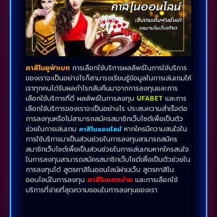
คาสิโนยูฟ่าเบท
การเลือกใช้บริการผลลัพธ์ในการใช้บริการ
ของเราจะเป็นอย่างไรก็สามารถเรียนรู้ข้อมูลในการเล่นเกมให้
เราทุกคนได้รับผลกำไรกลับคืนมาจากการลงทุนและการ
เลือกใช้บริการที่ดี ผลลัพธ์ในการลงทุน
และการ
UFABET
เลือกใช้บริการของเราจะเป็นอย่างไร ประสบความสำเร็จต่อ
การลงทุนหรือไม่สามารถสมัครสมาชิกเว็บไซต์เพื่อเป็นตัว
ช่วยในการเล่นเกม
หากใครมีความสนใจใน
คาสิโนออนไลน์
การใช้บริการมาเป็นส่วนช่วยในการลงทุนสามารถสมัคร
สมาชิกเว็บไซต์เพื่อเป็นส่วนช่วยในการเล่นเกมหากใครสนใจ
ในการลงทุนสามารถสมัครสมาชิกเว็บไซต์เพื่อเป็นตัวช่วยใน
การลงทุนได้ สูตรคาสิโนออนไลน์ผ่านเว็บ สูตรคาสิโน
ออนไลน์ในการลงทุน
คาสิโนแตกง่าย
และการเลือกใช้
บริการที่ง่ายที่สุดความชอบในการลงทุนของเรา