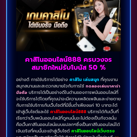
คาสิโนออนไลน์888 ครบวงจร
สมาชิกใหม่รับโบนัส 50 %
อย่างดี การใช้บริการได้อย่าง
คาสิโน เล่นสนุก
ที่คุณงาน
สนุกสนานและสะดวกสบายใจกับการใช้
ทดลองเล่นบาคาร่า
บริการได้เป็นอย่างดีในด้านของการพนันออนไลน์ที่
มือถือ
จะใช้บริการได้โดยที่คุณน่าจะมีความเพลิดเพลินและง่ายดาย
กับการใช้บริการกับเว็บไซต์ที่มีขั้นต่ำเพียงแค่ 10 บาทจะได้
เข้าสู่เว็บไซต์และใช้
คาสิโนออนไลน์888
บริการได้กับเว็บที่
เรียกว่าเว็บพนันออนไลน์ที่ดูคนนั้นจะไม่ต้องเป็นกังวลนั่น
คือเว็บคาสิโนออนไลน์แบบแปลกๆซึ่งเป็นคาสิโนออนไลน์ได้
เงินจริงที่คนนั้นจะเข้าสู่เว็บไซต์
คาสิโนออนไลน์เว็บตรง