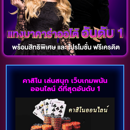
คาสิโน เล่นสนุก เว็บเกมพนัน
ออนไลน์ ดีที่สุดอันดับ 1