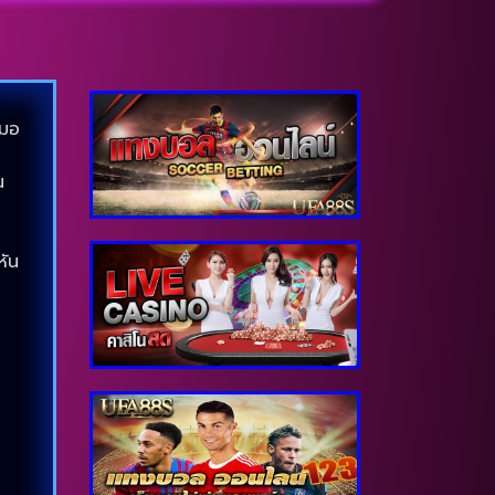
สมอ
น
หัน