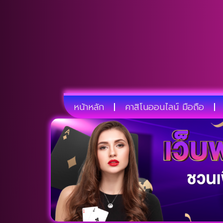
หน้าหลัก
คาสิโนออนไลน์ มือถือ