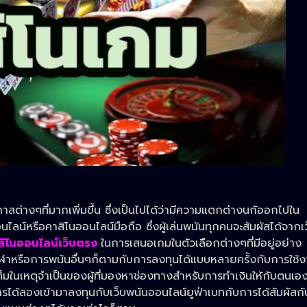
อกาสต่างๆที่มากเพิ่มขึ้น ซึ่งเป็นไปได้ว่ามีความแตกต่างนกัออกไปใน
ลน์หรือคาสิโนออนไลน์มือถือ ซึ่งผู้เล่นพนันทุกคนจะสัมผัสได้จากเ
สิโนออนไลน์เว็บตรง
ในการเสนอเกมในตัวเลือกต่างๆที่มีอยู่อย่าง
ีฬาหรือการพนันอื่นๆก็ตามกับการลงทุนได้แบบหลายครั้งกับการใช้
ิมเต็มในเหตุจำเป็นของผู้ที่มองหาช่องทางสำหรับการทำเงินให้กับตนเองท
รได้ลองเข้ามาลงทุนกับเว็บพนันออนไลน์ยูฟ่าเบทกับการได้สัมผัสกั