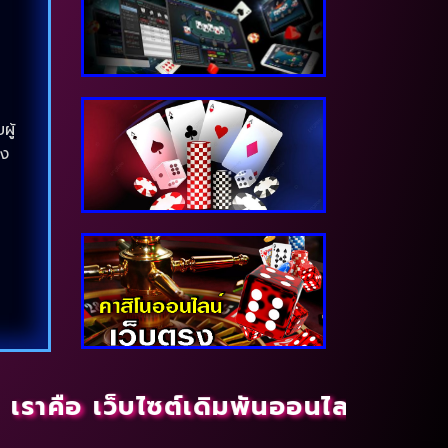
อ
ผู้
ิง
ราคือ เว็บไซต์เดิมพันออนไลน์ กีฬา แ