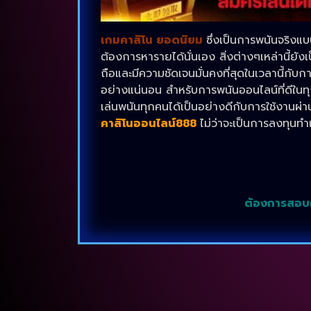
เกมคาสิโน ยอดนิยม
ซึ่งเป็นการพนันจริงแ
ต้องการหารายได้นั่นเอง สิ่งต่างๆเหล่านี้ยั
ถือและมีความชัดเจนมั่นคงที่สุดในเวลานี้กั
อย่างแน่นอน
สำหรับการพนันออนไลน์ที่ดีในท
เล่นพนันทุกคนได้เป็นอย่างดีกับการใช้งานผ่าน
คาสิโนออนไลน์888
ไม่ว่าจะเป็นการลงทุนทำ
ต้องการสอบถา