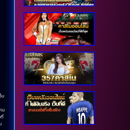
ว็บ
งาน
ี่
บ