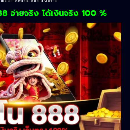
ในแบบต่างๆได้มากเท่าไรก็ตาม
8 จ่ายจริง ได้เงินจริง 100 %