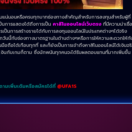
บบแน่นอนหรือครบทุกบาทช่องทางสำคัญสำหรับการลงทุนสำหรับผู้ที่
งเป็นการแสดงได้ถึงการเป็น
คาสิโนออนไลน์เว็บตรง
ที่มีความน่าเชื่
บการเป็นการสร้างรายได้กับการลงทุนออนไลน์ในประเทศต่างๆได้จริง
ุกวันนี้กับช่องทางมาตรฐานในด้านต่างๆหรือการให้ความสะดวกให้กับ
มือถือได้เกือบทุกที่ และก็ยังเป็นการเข้าถึงคาสิโนออนไลน์ได้เงินจร
เงินกับเกมก็ตาม ซึ่งนักพนันทุกคนจะได้รับผลตอบแทนที่มากเพิ่มขึ้น
มเพิ่มเติมหรือสมัครได้ที่
@UFA1S
เ