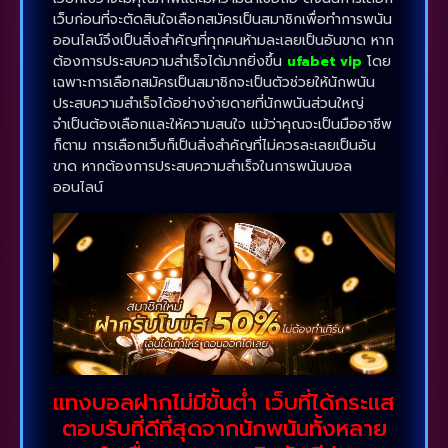
เว็บก่อนที่จะตัดสินใจเลือกสมัครเป็นสมาชิกเพื่อทำการพนัน
ออนไลน์จึงเป็นสิ่งสำคัญที่ทุกคนห้ามละเลยเป็นอันขาด หาก
ต้องการประสบความสำเร็จได้มากยิ่งขึ้น
โดย
ufabet vip
เฉพาะการเลือกสมัครเป็นสมาชิกจะเป็นตัวช่วยให้นักพนัน
ประสบความสำเร็จได้อย่างง่ายดายที่นักพนันส่วนใหญ่
จำเป็นต้องเลือกและให้ความสนใจ แม้ว่าคุณจะเป็นมืออาชีพ
ก็ตาม การเลือกเว็บก็เป็นสิ่งสำคัญที่ไม่ควรละเลยเป็นอัน
ขาด หากต้องการประสบความสำเร็จในการพนันบอล
ออนไลน์
แทงบอลฝากไม่มีขั้นต่ำ เว็บที่ได้กระแส
ตอบรับที่ดีที่สุดจากนักพนันทั้งหลาย