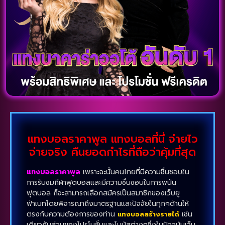
แทงบอลราคาพูล แทงบอลที่นี่ จ่ายไว
จ่ายจริง คืนยอดกำไรที่ถือว่าคุ้มที่สุด
แทงบอลราคาพูล
เพราะฉะนั้นคนไทยที่มีความชื่นชอบใน
การรับชมกีฬาฟุตบอลและมีความชื่นชอบในการพนัน
ฟุตบอล ก็จะสามารถเลือกสมัครเป็นสมาชิกของเว็บยู
ฟ่าเบทโดยพิจารณาถึงมาตรฐานและปัจจัยในทุกๆด้านให้
ตรงกับความต้องการของท่าน
เช่น
แทงบอลสร้างรายได้
เดียวกับส่วนของโปรโมชั่นและโบนัสต่างๆซึ่งในปัจจุบันเว็บ