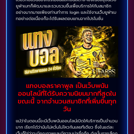
ยูฟ่าเบทก็พัฒนาและรวบรวมขึ้นเพื่อบริการให้กับสมาชิก
อย่างมากมายเพียงท่านทำการ login และใช้งานเว็บยูฟ่าเบ
ทอย่างต่อเนื่องก็จะได้รับผลตอบแทนจากโปรโมชั่น
แทงบอลราคาพูล เป็นเว็บพนัน
ออนไลน์ที่ได้รับความนิยมมากที่สุดใน
ขณะนี้ จากจำนวนสมาชิกที่เพิ่มขึ้นทุก
วัน
แม้ว่าในตอนนี้จะมีเว็บพนันออนไลน์เปิดให้บริการเป็นจำนวน
มาก เรียกได้ว่านับไม่หวั่นไม่ไหวกันเลยทีเดียว ซึ่งในแต่ละ
เว็บก็ใช่ว่าจะมีคุณภาพและมีความน่าเชื่อถือ ดังนั้นการเลือก