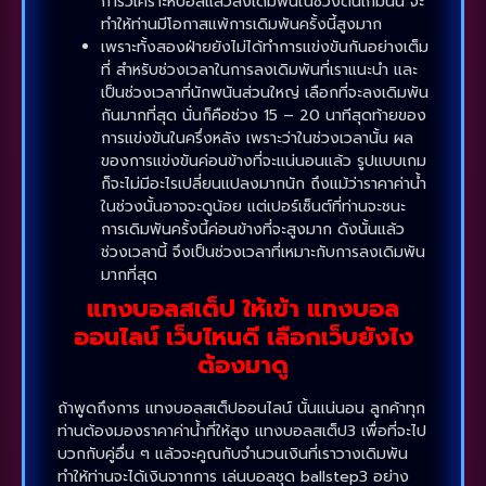
การวิเคราะห์บอลแล้วลงเดิมพันในช่วงต้นเกมนั้น จะ
ทำให้ท่านมีโอกาสแพ้การเดิมพันครั้งนี้สูงมาก
เพราะทั้งสองฝ่ายยังไม่ได้ทำการแข่งขันกันอย่างเต็ม
ที่ สำหรับช่วงเวลาในการลงเดิมพันที่เราแนะนำ และ
เป็นช่วงเวลาที่นักพนันส่วนใหญ่ เลือกที่จะลงเดิมพัน
กันมากที่สุด นั่นก็คือช่วง 15 – 20 นาทีสุดท้ายของ
การแข่งขันในครึ่งหลัง เพราะว่าในช่วงเวลานั้น ผล
ของการแข่งขันค่อนข้างที่จะแน่นอนแล้ว รูปแบบเกม
ก็จะไม่มีอะไรเปลี่ยนแปลงมากนัก ถึงแม้ว่าราคาค่าน้ำ
ในช่วงนั้นอาจจะดูน้อย แต่เปอร์เซ็นต์ที่ท่านจะชนะ
การเดิมพันครั้งนี้ค่อนข้างที่จะสูงมาก ดังนั้นแล้ว
ช่วงเวลานี้ จึงเป็นช่วงเวลาที่เหมาะกับการลงเดิมพัน
มากที่สุด
แทงบอลสเต็ป ให้เข้า แทงบอล
ออนไลน์ เว็บไหนดี เลือกเว็บยังไง
ต้องมาดู
ถ้าพูดถึงการ แทงบอลสเต็ปออนไลน์ นั้นแน่นอน ลูกค้าทุก
ท่านต้องมองราคาค่าน้ำที่ให้สูง แทงบอลสเต็ป3 เพื่อที่จะไป
บวกกับคู่อื่น ๆ แล้วจะคูณกับจำนวนเงินที่เราวางเดิมพัน
ทำให้ท่านจะได้เงินจากการ เล่นบอลชุด ballstep3 อย่าง