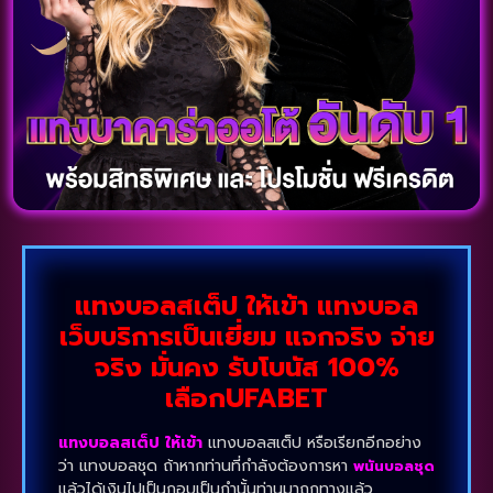
แทงบอลสเต็ป ให้เข้า แทงบอล
เว็บบริการเป็นเยี่ยม แจกจริง จ่าย
จริง มั่นคง รับโบนัส 100%
เลือกUFABET
แทงบอลสเต็ป ให้เข้า
แทงบอลสเต็ป หรือเรียกอีกอย่าง
ว่า แทงบอลชุด ถ้าหากท่านที่กำลังต้องการหา
พนันบอลชุด
แล้วได้เงินไปเป็นกอบเป็นกำนั้นท่านมาถูกทางแล้ว