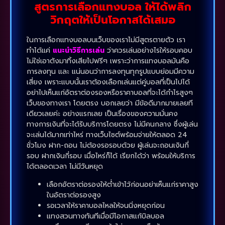
สูตรการเลือกแทงบอล ให้ได้พลิก
วิกฤตให้เป็นโอกาสได้เสมอ
ในการเลือกแทงบอลบนเว็บของเราไม่มีสูตรตายตัว เรา
ทำได้แค่
แนะนำวิธีการเล่น
ว่าควรเล่นอย่างไรให้รอบคอบ
ไม่ใช่เอาตังมาทิ้งเสียไปฟรีๆ เพราะว่าการแทงบอลมันคือ
การลงทุน และ แน่นอนว่าการลงทุนทุกรูปแบบย่อมมีความ
เสี่ยง เพราะแบบนั้นเราต้องเลือกเล่นแต่คู่บอลที่เป็นไปได้
อย่าไปเห็นแก่อัตราต่องรองหรือราคาบอลที่จะได้กำไรสูงๆ
เว็บของทางเรา โดยตรง บอกเลยว่า มีข้อดีมากมายเลยที
เดียวเลยค่ะ อย่างแรกเลย เป็นเรื่องของความมั่นคง
ทางการเงินที่จะได้รับบริการโดยตรง ไม่มีคนกลาง ซึ่งผู้เล่น
จะเล่นได้มากเท่าไหร่ ทางเว็บไซต์พร้อมจ่ายให้ตลอด 24
ชั่วโมง ฝาก-ถอน ไม่ต้องรอรอบด้วย ผู้เล่นจะถอนเงินกี่
รอบ ฝากเงินกี่รอบ เมื่อไหร่ก็ได้ เรียกได้ว่า พร้อมให้บริการ
ได้ตลอดเวลา ไม่มีวันหยุด
เลือกอัตราต่อรองให้ต่ำเข้าไว้ก่อนอย่าเห็นแก่ราคาสูง
ในอัตราต่อรองสูง
รอเวลาให้ราคาบอลไหลให้จนนิ่งหยุดก่อน
แทงสวนทางทันทีเมื่อมีโอกาสแก้บิลบอล