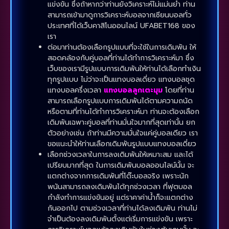
แข่งขัน ซึ่งถ้าหากว่าท่านยังวิเคราะห์ไม่แม่นยำ ท่าน
สามารถเข้ามาดูการวิเคราะห์บอลจากเซียนบอลทั่ว
ประเทศที่ได้เว็บคาสิโนออนไลน์ UFABET168 ของ
เรา
ต่อมาท่านต้องเลือกรูปแบบที่จะใช้ในการเดิมพัน ให้
สอดคล้องกับคู่บอลที่ท่านได้ทำการวิเคราะห์มา ซึ่ง
เว็บของเรามีรูปแบบการเดิมพันให้ท่านได้เลือกทำเงิน
ทุกรูปแบบ ไม่ว่าจะเป็นแทงบอลเดี่ยว แทงบอลชุด
แทงบอลครึ่งเวลา
แทงบอลลูกเตะมุม
โดยที่ท่าน
สามารถเลือกรูปแบบการเดิมพันได้ตามความถนัด
หรือตามที่ท่านได้ทำการวิเคราะห์มา ท่านจะต้องเลือก
เดิมพันเฉพาะคู่บอลที่ท่านมั่นใจมากที่สุดเท่านั้น ยก
ตัวอย่างเช่น ถ้าท่านมีความมั่นใจแค่คู่บอลเดียว เรา
ขอแนะนำให้ท่านเลือกเดิมพันรูปแบบแทงบอลเดี่ยว
เลือกช่วงเวลาในการลงเดิมพันให้เหมาะสม และได้
เปรียบมากที่สุด ในการเดิมพันบอลออนไลน์นั้น จะ
แตกต่างจากการเดิมพันที่โต๊ะบอลจริง เพราะนัก
พนันสามารถลงเดิมพันได้ทุกช่วงเวลา ที่ฟุตบอล
กำลังทำการแข่งขันอยู่ แต่ราคาค่าน้ำก็จะแตกต่าง
กันออกไป ตามช่วงเวลาที่ท่านได้ลงเดิมพัน ท่านไม่
จำเป็นต้องลงเดิมพันตั้งแต่เริ่มการแข่งขัน เพราะ