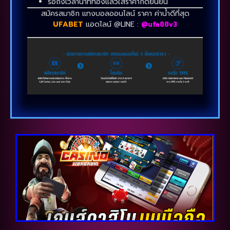
รอถึงเวลานาทีทองแล้วใส่ราคากดยืนยัน
สมัครสมาชิก แทงบอลออนไลน์ ราคา ค่าน้ำดีที่สุด
UFABET
แอดไลน์ @LINE :
@ufa88v3