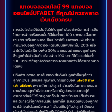
แทงบอลออนไลน์ 99 แทงบอล
ออนไลน์UFABET ที่คุณไม่ควรพลาด
เว็บเดียวครบ
ทางเว็บไซต์จะมีโปรโมชั่นให้กับลูกค้าด้วยสำหรับการฝากเงิน
โดยการฝากครั้งแรกนั้นก็มีขั้นต่ำแค่ 100 บาทและเมื่อฝาก
เงินเข้ามาเว็บแทงบอล ก็จะมีการให้โบนัสพิเศษเพิ่มสำหรับ
การแทงบอลลูกค้าอาจจะได้รับโบนัสพิเศษเพิ่ม 20% หรือ
ว่าได้รับโบนัสพิเศษเพิ่ม 50% จากยอดฝากของลูกค้าเอง
ซึ่งลูกค้าไม่จำเป็นที่จะต้องฝาก 100 บาทก็ได้ขอแค่ขั้นต่ำ
100 บาทแต่ถ้าลูกค้าต้องการจะฝากมากกว่านี้ก็สามารถฝาก
ได้เลย
มีทั้งส่วนลดและการคืนยอดเสียดังนั้นลูกค้าก็จะรู้สึกว่า
ลูกค้าได้ประโยชน์และคุ้มค่ากับการแทงบอล
ufa88 ทาง
เข้า ufabet
เพราะถ้าหากว่าลูกค้าชำระเงินในการแทงบอล
มาแล้วและลูกค้ามีส่วนลดหรือว่ามีคูปองส่วนลดอยู่ก็
สามารถที่จะใช้ได้โดยลูกค้าก็จะไม่ต้องชำระเงินเต็มจำนวน
และในกรณีที่ลูกค้าเล่นเสีย ลูกค้าก็สะสมยอดเสียของลูกค้า
เอาไว้ก่อนได้และเมื่อครบ 1 เดือนก็ไม่รู้กันว่าลูกค้ามียอด
เสียเท่าไหร่ทางเว็บไซต์ก็จะคืนให้ลูกค้า 0.5 เปอร์เซ็นต์จาก