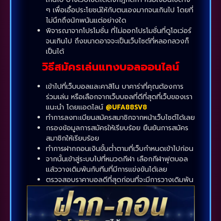
ๆ เพื่อเอื้อประโยชน์ให้กับตนเองมากจนเกินไป โดยที่
ไม่นึกถึงนักพนันแต่อย่างใด
พิจารณาจากโปรโมชั่น ที่ไม่ออกโปรโมชั่นที่ดูโอเว่อร์
จนเกินไป ถึงขนาดอาจจะเป็นเว็บไซต์ที่หลอกลวงก็
เป็นได้
วิธีสมัครเล่นแทงบอลออนไลน์
เข้าไปที่เว็บบอลและคาสิโน บาคาร่าที่คุณต้องการ
ร่วมเล่น หรือเลือกจากเว็บบอลที่ดีที่สุดที่เว็บของเรา
แนะนำ โดยแอดไลน์
@UFA88SV8
ทำการลงทะเบียนสมัครสมาชิกจากหน้าเว็บไซต์ได้เลย
กรองข้อมูลการสมัครให้เรียบร้อย ยืนยันการสมัคร
สมาชิกให้เรียบร้อย
ทำการฝากถอนเงินขั้นต่ำตามที่เว็บกำหนดเข้าไปก่อน
จากนั้นเข้าสู่ระบบไปที่หมวดกีฬา เลือกกีฬาฟุตบอล
แล้ววางเดิมพันกับทีมที่มีการแข่งขันได้เลย
ตรวจสอบราคาบอลดีที่สุดก่อนที่จะมีการวางเดิมพัน