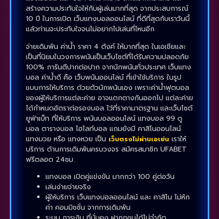
สร้างความประทับใจให้กับผู้เล่นมากที่สุด จากประสบการณ์
10 ปี ในการเปิด เว็บแทงบอลออนไลน์ ที่ดีที่สุดกับเราวันนี้
แล้วท่านจะประทับใจจนไม่อยากไปเล่นที่ไหนอีก
จ่ายเดิมพัน ค่าน้ำ ราคา 4 ตังค์ ให้มากที่สุด ในเอเชียและ
เป็นที่นิยมในวงการพนันเป็นเว็บไซต์ที่ได้รับความปลอดภัย
100% การันตีปากต่อปาก จากนักพนันทั่วประเทศ เว็บแทง
บอล ค่าน้ำดี คือ เว็บพนันออนไลน์ ที่เข้าใช้บริการ ในรูป
แบบการให้บริการ ด้วยตัวนักพนันเอง เพราะค่าน้ำฟุตบอล
ของผู้ให้บริการแต่ละค่าย อาจแตกตางกันออกไป แต่ละค่าย
ได้กำหนดอัตราต่อรองบอล ไว้ที่ราคามาตรฐาน และเว็บไซต์
ยูฟ่าเบ็ท ที่ให้บริการ พนันบอลออนไลน์ แทงบอล 99 ดู
บอล ตารางบอล ไฮไลท์บอล แถมยังมี คาสิโนออนไลน์
แทงมวย หรือ แทงหวย เป็น
เราให้
เว็บตรงไม่ผ่านเอเย่น
บริการ ด้านการเดิมพันครบวงจร สมัครสมาชิก UFABET
ฟรีตลอด 24ชม.
แทงบอล เปิดคู่แข่งขัน มากกว่า 100 คู่ต่อวัน
เล่นง่ายจ่ายจริง
ผู้ให้บริการ เว็บแทงบอลออนไลน์ และ คาสิโน ไม่หัก
ค่า คอมมิชชั่น จากการเดิมพัน
ระบบ การเงิน ที่มั่นคง ฝากถอนได้ไม่จำกัด