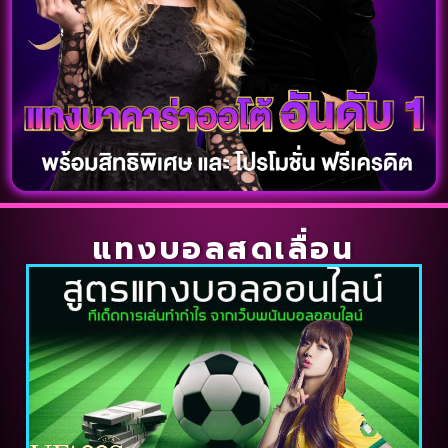
แทงบอลสดเลื่อน