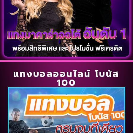
แทงบอลออนไลน์ โบนัส
100